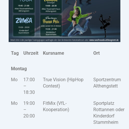
Tag
Uhrzeit
Kursname
Ort
Montag
Mo
17:00
True Vision (HipHop
Sportzentrum
–
Contest)
Althengstett
18:30
Mo
19:00
FitMix (VfL-
Sportplatz
–
Kooperation)
Rottannen oder
20:00
Kinderdorf
Stammheim