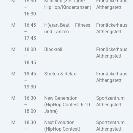
Mi
15:30
Miniclub (3-5 Jahre,
Fronäckerhaus
–
HipHop/Kindertanzen)
Althengstett
16:30
Mi
16:45
H(e)art Beat – Fitness
Fronäckerhaus
–
und Tanzen
Althengstett
17:45
Mi
18:00
Blackroll
Fronäckerhaus
–
Althengstett
18:45
Mi
18:45
Stretch & Relax
Fronäckerhaus
–
Althengstett
19:30
Mi
16:30
New Generation
Sportzentrum
–
(HipHop Contest, 6-10
Althengstett
18:00
Jahre)
Mi
18:30
Next Evolution
Sportzentrum
–
(HipHop Contest)
Althengstett