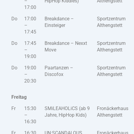
–
HipHop Kiddies)
Althengstett
17:00
Do
17:00
Breakdance –
Sportzentrum
–
Einsteiger
Althengstett
17:45
Do
17:45
Breakdance – Nexxt
Sportzentrum
–
Move
Althengstett
19:00
Do
19:00
Paartanzen –
Sportzentrum
–
Discofox
Althengstett
20:30
Freitag
Fr
15:30
SMiLEAHOLiCS (ab 9
Fronäckerhaus
–
Jahre, HipHop Kids)
Althengstett
16:30
Fr
16:30
UN:SCANDALOUS
Fronäckerhaus